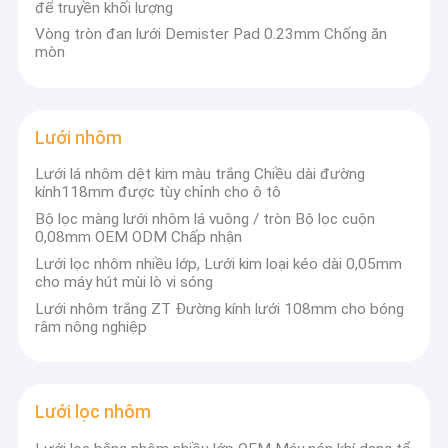
Lưới thiêu kết
để truyền khối lượng
Vòng tròn đan lưới Demister Pad 0.23mm Chống ăn
Bộ lọc lưới dệt kim
mòn
Lưới nhôm
Lưới lá nhôm dệt kim màu trắng Chiều dài đường
kính118mm được tùy chỉnh cho ô tô
Bộ lọc màng lưới nhôm lá vuông / tròn Bộ lọc cuộn
0,08mm OEM ODM Chấp nhận
Lưới lọc nhôm nhiều lớp, Lưới kim loại kéo dài 0,05mm
cho máy hút mùi lò vi sóng
Lưới nhôm trắng ZT Đường kính lưới 108mm cho bóng
râm nông nghiệp
Lưới lọc nhôm