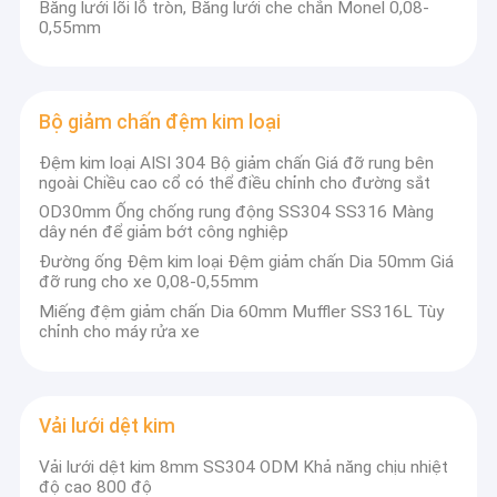
Băng lưới lõi lỗ tròn, Băng lưới che chắn Monel 0,08-
0,55mm
Bộ giảm chấn đệm kim loại
Đệm kim loại AISI 304 Bộ giảm chấn Giá đỡ rung bên
ngoài Chiều cao cổ có thể điều chỉnh cho đường sắt
OD30mm Ống chống rung động SS304 SS316 Màng
dây nén để giảm bớt công nghiệp
Đường ống Đệm kim loại Đệm giảm chấn Dia 50mm Giá
đỡ rung cho xe 0,08-0,55mm
Miếng đệm giảm chấn Dia 60mm Muffler SS316L Tùy
chỉnh cho máy rửa xe
Nhà
"Anping Zhaotong Metal Netting Co., Ltd là nhà
Sản phẩm
máy sản xuất lưới thép chuyên nghiệp, tham gia
Vải lưới dệt kim
vào dây chuyền này hơn 20 năm và đã tích lũy kinh
Vải lưới dệt kim 8mm SS304 ODM Khả năng chịu nhiệt
Hướng dẫn VR
nghiệm phong phú trong nghiên cứu, thiết kế, sản
độ cao 800 độ