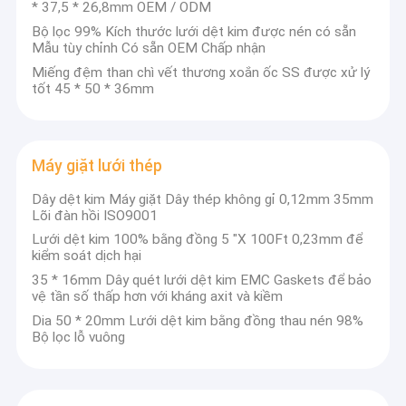
* 37,5 * 26,8mm OEM / ODM
Bộ lọc 99% Kích thước lưới dệt kim được nén có sẵn
Mẫu tùy chỉnh Có sẵn OEM Chấp nhận
Miếng đệm than chì vết thương xoắn ốc SS được xử lý
tốt 45 * 50 * 36mm
Máy giặt lưới thép
Dây dệt kim Máy giặt Dây thép không gỉ 0,12mm 35mm
Lõi đàn hồi ISO9001
Lưới dệt kim 100% bằng đồng 5 "X 100Ft 0,23mm để
kiểm soát dịch hại
35 * 16mm Dây quét lưới dệt kim EMC Gaskets để bảo
vệ tần số thấp hơn với kháng axit và kiềm
Dia 50 * 20mm Lưới dệt kim bằng đồng thau nén 98%
Bộ lọc lỗ vuông