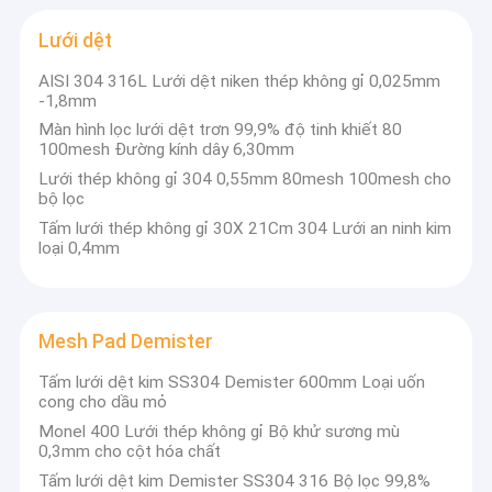
Máy giặt lưới thép
Lưới dệt
Bóng làm sạch bằng thép không gỉ
Chúng tôi thành thật mà nói, nhà sản xuất đang
AISI 304 316L Lưới dệt niken thép không gỉ 0,025mm
-1,8mm
chờ đợi để được trợ giúp cho những người mua
băng lưới dệt kim
Màn hình lọc lưới dệt trơn 99,9% độ tinh khiết 80
đáng tin cậy của bạn, vui lòng liên hệ với chúng tôi
100mesh Đường kính dây 6,30mm
nếu bạn muốn hiểu thêm về công ty và sản phẩm
Bộ giảm chấn đệm kim loại
Lưới thép không gỉ 304 0,55mm 80mesh 100mesh cho
của chúng tôi.Công ty chúng tôi có thể cung cấp
bộ lọc
chất lượng tuyệt vời với dịch vụ tốt với giá cả cạnh
Vải lưới dệt kim
Tấm lưới thép không gỉ 30X 21Cm 304 Lưới an ninh kim
tranh trong môi trường thị trường khốc liệt."
loại 0,4mm
Lưới dệt kim đồng
Lưới dệt
Mesh Pad Demister
Mesh Pad Demister
Tấm lưới dệt kim SS304 Demister 600mm Loại uốn
cong cho dầu mỏ
Lưới nhôm
Monel 400 Lưới thép không gỉ Bộ khử sương mù
Lưới lọc nhôm
0,3mm cho cột hóa chất
Tấm lưới dệt kim Demister SS304 316 Bộ lọc 99,8%