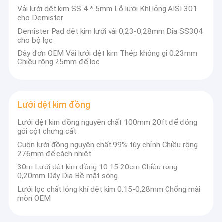
xuất, bán hàng và dịch vụ sau bán hàng. Và luôn
Vải lưới dệt kim SS 4 * 5mm Lỗ lưới Khí lỏng AISI 301
Về chúng tôi
luôn kiên trì với triết lý của "" Chất lượng đặt lên
cho Demister
hàng đầu, sự hài lòng của khách hàng là theo đuổi
Demister Pad dệt kim lưới vải 0,23-0,28mm Dia SS304
Tham quan nhà máy
vĩnh cửu của chúng tôi "" kể từ khi công ty được
cho bộ lọc
thành lập.
Dây đơn OEM Vải lưới dệt kim Thép không gỉ 0.23mm
Kiểm soát chất lượng
Công ty chúng tôi chuyên sản xuất đầy đủ các loại
Chiều rộng 25mm để lọc
lưới thép kim loại cùng với các thông số kỹ thuật
Liên hệ chúng tôi
đầy đủ.Chúng tôi áp dụng máy tự động nhập khẩu
và công nghệ tiên tiến để đảm bảo độ chính xác
Tin tức
của thành phẩm.Sản phẩm chủ yếu bao gồm: Dây
Lưới dệt kim đồng
thép không gỉ nhỏ, lưới lọc kim loại Hà Lan, lưới
Các trường hợp
Lưới dệt kim đồng nguyên chất 100mm 20ft để đóng
thép vuông kim loại có độ chính xác cao, các loại
gói cột chưng cất
lưới lọc cho dầu, hóa chất và công nghiệp, lưới thép
Cuộn lưới đồng nguyên chất 99% tùy chỉnh Chiều rộng
đồng thau và đồng đỏ, v.v. Chúng tôi cũng có thể
276mm để cách nhiệt
sản xuất tất cả các loại lưới thép đặc biệt theo bản
Lưới dệt kim
30m Lưới dệt kim đồng 10 15 20cm Chiều rộng
vẽ quy định và các sản phẩm lưới thép chế biến
0,20mm Dây Dia Bề mặt sóng
sâu.
Vòng đệm lưới dệt kim
Lưới lọc chất lỏng khí dệt kim 0,15-0,28mm Chống mài
mòn OEM
Lưới dệt kim nén