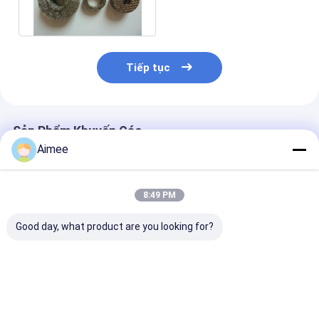
máy rửa xe
Tiếp tục
Sản Phẩm Khuyến Cáo
Aimee
8:49 PM
Good day, what product are you looking for?
Đệm kim loại hình
OD30mm Trụ chống
Nệm hấp thụ s
trụ Giảm chấn Dia.2-
rung hình trụ SS304
loại quá tải nă
100mm 50G Mật độ
SS316 Lưới dây nén
động cao với 
tùy chỉnh OEM
0,09mm - 0,55mm
kính dây 0,20
Giá tốt nhất
Giá tốt nhất
Giá tốt n