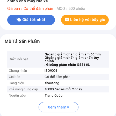
chỉnh cho máy rửa xe
Giá bán：Có thể đàm phán
MOQ：500 chiếc
Giá tốt nhất
Liên hệ với bây giờ
Mô Tả Sản Phẩm
,
Gioăng giảm chấn giảm âm 60mm
Gioăng giảm chấn giảm chấn tùy
Điểm nổi bật
chỉnh
,
Gioăng giảm chấn SS316L
Chứng nhận
ISO9001
Giá bán
Có thể đàm phán
Hàng hiệu
zhaotong
Khả năng cung cấp
10000Pieces mỗi 2 ngày
Nguồn gốc
Trung Quốc
Xem thêm