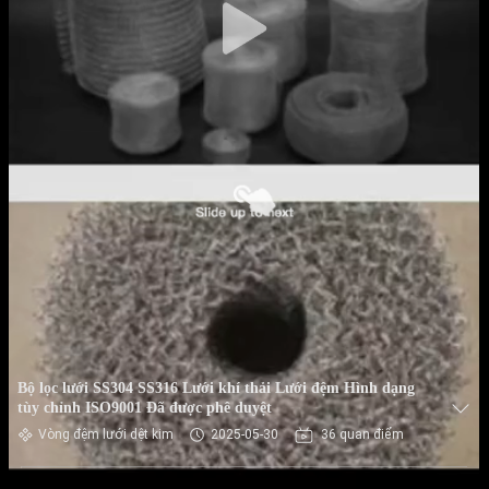
Bộ lọc lưới SS304 SS316 Lưới khí thải Lưới đệm Hình dạng
tùy chỉnh ISO9001 Đã được phê duyệt
Vòng đệm lưới dệt kim
2025-05-30
36 quan điểm