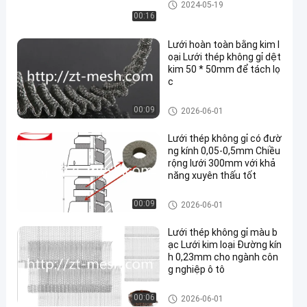
Lưới thiêu kết
2024-05-19
00:16
Lưới hoàn toàn bằng kim l
oại Lưới thép không gỉ dệt
kim 50 * 50mm để tách lọ
c
Lưới dệt kim
00:09
2026-06-01
Lưới thép không gỉ có đườ
ng kính 0,05-0,5mm Chiều
rộng lưới 300mm với khả
năng xuyên thấu tốt
Lưới dệt kim
00:09
2026-06-01
Lưới thép không gỉ màu b
ạc Lưới kim loại Đường kín
h 0,23mm cho ngành côn
g nghiệp ô tô
Lưới dệt kim
00:06
2026-06-01