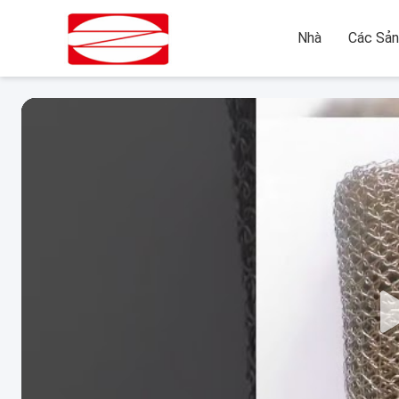
Nhà
Các Sả