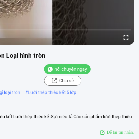
on Loại hình tròn
nói chuyện ngay.
Chia sẻ
ỉ loại tròn
#
Lưới thép thiêu kết 5 lớp
hiêu kết Lưới thép thiêu kếtSự miêu tả Các sản phẩm lưới thép thiêu
em thêm
Để lại tin nhắn.