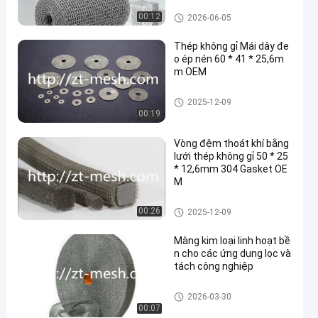
c ứng dụng công nghiệp
Lưới dệt kim nén
00:12
2026-06-05
Thép không gỉ Mái dây đe
o ép nén 60 * 41 * 25,6m
m OEM
Lưới dệt kim nén
2025-12-09
00:19
Vòng đệm thoát khí bằng
lưới thép không gỉ 50 * 25
* 12,6mm 304 Gasket OE
M
Lưới dệt kim nén
00:26
2025-12-09
Màng kim loại linh hoạt bề
n cho các ứng dụng lọc và
tách công nghiệp
Lưới dệt kim nén
2026-03-30
00:07