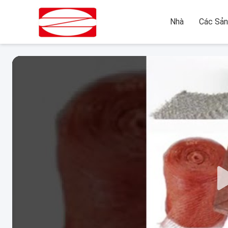
Nhà
Các Sả