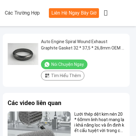

Các Trường Hợp
Liên Hệ Ngay Bây Giờ
Auto Engine Spiral Wound Exhaust
Graphite Gasket 32 ​​* 37,5 * 26,8mm OEM /
ODM
Nói Chuyện Ngay.
Tìm Hiểu Thêm
Các video liên quan
Lưới thép dệt kim nén 20
* 60mm linh hoạt mang lạ
i khả năng lọc và ổn định k
ết cấu tuyệt vời trong cá