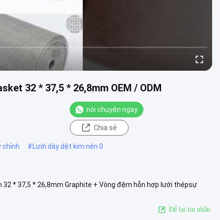
sket 32 ​​* 37,5 * 26,8mm OEM / ODM
nói chuyện ngay.
Chia sẻ
 chỉnh
#
Lưới dây dệt kim nén 0
 32 * 37,5 * 26,8mm Graphite + Vòng đệm hỗn hợp lưới thépsự
m từ tấm than ....
Xem thêm
Để lại tin nhắn.