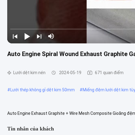
Auto Engine Spiral Wound Exhaust Graphite Ga
Lưới dệt kim nén
2024-05-19
671 quan điểm
#
Lưới thép không gỉ dệt kim 50mm
#
Miếng đệm lưới dệt kim tùy
Auto Engine Exhaust Graphite + Wire Mesh Composite Gioăng đệm
miêu tả Miếng đệm kín bằng than chì 32 * 37,5 * 26,8mmNó được là
Tin nhắn của khách