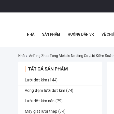
NHÀ
SẢN PHẨM
HƯỚNG DẪN VR
VỀ CHÚ
Nhà
AnPing ZhaoTong Metals Netting Co.,Ltd Kiểm Soát
TẤT CẢ SẢN PHẨM
Lưới dệt kim
(144)
Vòng đệm lưới dệt kim
(74)
Lưới dệt kim nén
(79)
Máy giặt lưới thép
(34)