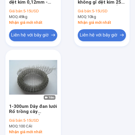
dệt kim 0,12mm -
không gỉ dệt kim 25-
Máy giặt lưới thép
2,5mm Bộ lọc khí thải
400mm Mẫu có sẵn
Giá bán:
5-15USD
Giá bán:
5-15USD
cơ học Được chứng
MOQ:
Bóng làm sạch bằng thép không gỉ
49kg
MOQ:
10kg
nhận ROHS
Nhận giá mới nhất
Nhận giá mới nhất
băng lưới dệt kim
Liên hệ với bây giờ
Liên hệ với bây giờ
Bộ giảm chấn đệm kim loại
Vải lưới dệt kim
Lưới dệt kim đồng
Lưới dệt
Mesh Pad Demister
1-300um Dây đan lưới
Lưới nhôm
Rổ trồng cây
4mmx5mm Lỗ
Giá bán:
5-15USD
SUS304 cho vườn
Lưới lọc nhôm
MOQ:
100 CÁI
hoa
Nhận giá mới nhất