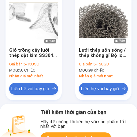
Giỏ trồng cây lưới
Lưới thép uốn sóng /
thép dệt kim SS304
thép không gỉ Bộ lọc
0,05-0,48mm cho cây
chất lỏng khí
Giá bán:
5-15USD
Giá bán:
5-15USD
/ hoa
0,20mm- 0,28mm
MOQ:
50 CHIẾC
MOQ:
99 chiếc
Nhận giá mới nhất
Nhận giá mới nhất
Liên hệ với bây giờ
Liên hệ với bây giờ
Tiết kiệm thời gian của bạn
Hãy để chúng tôi liên hệ với sản phẩm tốt
nhất với bạn.