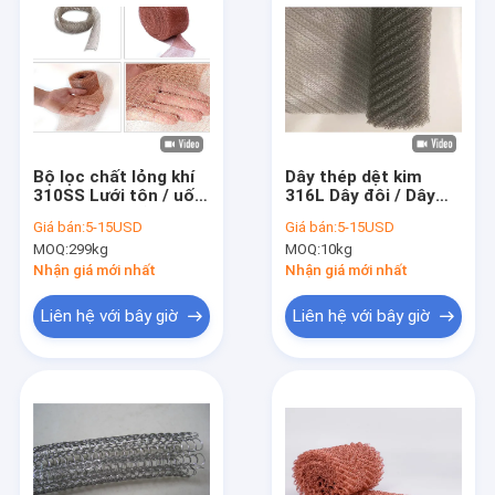
Bộ lọc chất lỏng khí
Dây thép dệt kim
310SS Lưới tôn / uốn
316L Dây đôi / Dây
4mmx5mm Lỗ
Dogan Chiều rộng
Giá bán:
5-15USD
Giá bán:
5-15USD
0,28mm cho hệ
0,18mm Dia 38mm để
MOQ:
299kg
MOQ:
10kg
thống xả
cách nhiệt
Nhận giá mới nhất
Nhận giá mới nhất
Liên hệ với bây giờ
Liên hệ với bây giờ
Nhà
Sản phẩm
Hướng dẫn VR