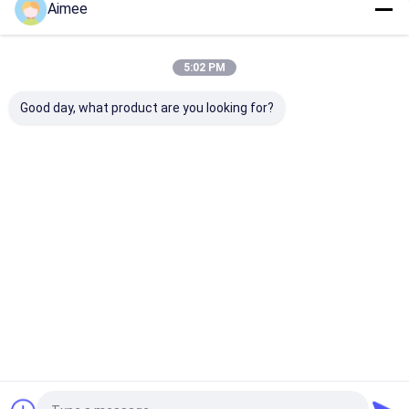
Aimee
Danh Mục Của Chúng Tôi
5:02 PM
Good day, what product are you looking for?
Lưới dệt kim
Vòng đệm lưới dệt
Lưới dệt kim n
kim
Nhà
Về chúng
Liên hệ với chúng
Desktop
tôi
tôi
Site
Sơ đồ trang web
Chính sách bảo mật
Phẩm chất
Lưới dệt kim
Nhà máy trung quốc.Copyright © 2026
AnPing ZhaoTong Metals Netting Co.,Ltd. All Rights Reserved.