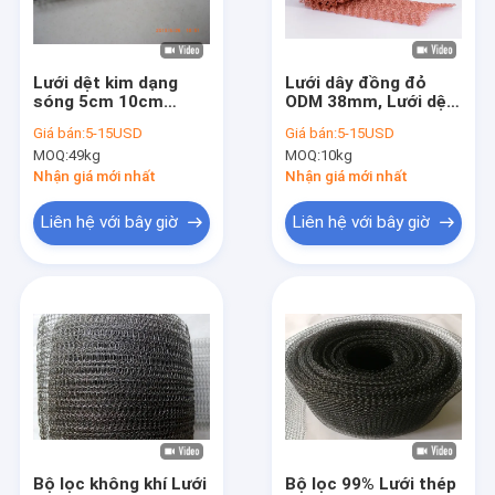
Về chúng tôi
Tham quan nhà máy
Lưới dệt kim dạng
Lưới dây đồng đỏ
sóng 5cm 10cm
ODM 38mm, Lưới dệt
Kiểm soát chất lượng
15cm 0.23mm Bộ lọc
kim nén cường độ
Giá bán:
5-15USD
Giá bán:
5-15USD
chất lỏng khí
cao
MOQ:
49kg
MOQ:
10kg
Liên hệ chúng tôi
Nhận giá mới nhất
Nhận giá mới nhất
Tin tức
Liên hệ với bây giờ
Liên hệ với bây giờ
Các trường hợp
Lưới dệt kim
Vòng đệm lưới dệt kim
Lưới dệt kim nén
Bộ lọc không khí Lưới
Bộ lọc 99% Lưới thép