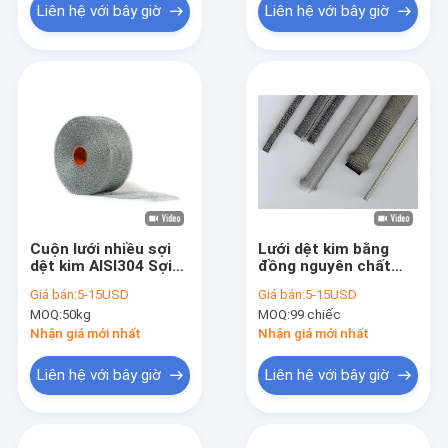
Liên hệ với bây giờ
Liên hệ với bây giờ
Cuộn lưới nhiều sợi
Lưới dệt kim bằng
dệt kim AISI304 Sợi
đồng nguyên chất
đơn 0,23mm cho bộ
3mm-10mm Chống
Giá bán:
5-15USD
Giá bán:
5-15USD
lọc
ăn mòn OEM Lưới che
MOQ:
50kg
MOQ:
99 chiếc
chắn
Nhận giá mới nhất
Nhận giá mới nhất
Liên hệ với bây giờ
Liên hệ với bây giờ