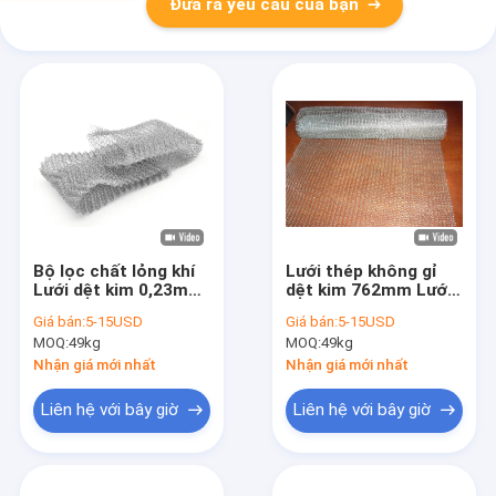
Đưa ra yêu cầu của bạn
Bộ lọc chất lỏng khí
Lưới thép không gỉ
Lưới dệt kim 0,23mm
dệt kim 762mm Lưới
0,55mm Màu tùy
lọc 0,23mm Màn hình
Giá bán:
5-15USD
Giá bán:
5-15USD
chỉnh
cuộn Ràng buộc
MOQ:
49kg
MOQ:
49kg
Nhận giá mới nhất
Nhận giá mới nhất
Liên hệ với bây giờ
Liên hệ với bây giờ