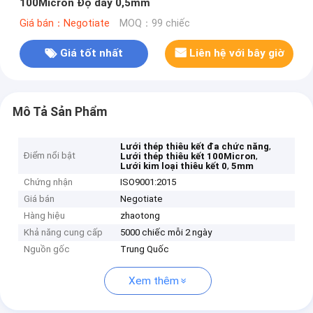
100Micron Độ dày 0,5mm
Giá bán：Negotiate
MOQ：99 chiếc
Giá tốt nhất
Liên hệ với bây giờ
Mô Tả Sản Phẩm
,
Lưới thép thiêu kết đa chức năng
Điểm nổi bật
,
Lưới thép thiêu kết 100Micron
,
Lưới kim loại thiêu kết 0
5mm
Chứng nhận
ISO9001:2015
Giá bán
Negotiate
Hàng hiệu
zhaotong
Khả năng cung cấp
5000 chiếc mỗi 2 ngày
Nguồn gốc
Trung Quốc
Xem thêm