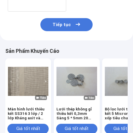
0,5mm
Tiếp tục
Sản Phẩm Khuyến Cáo
Màn hình lưới thiêu
Lưới thép không gỉ
Bộ lọc lưới thé
kết SS316 3 lớp / 2
thiêu kết 0,3mm
kết 5 Micron 
lớp Kháng axit và
Sàng 5 * 5mm 20
xốp tiêu chuẩn
kiềm
Micron
Giá tốt nhất
Giá tốt nhất
Giá tốt n