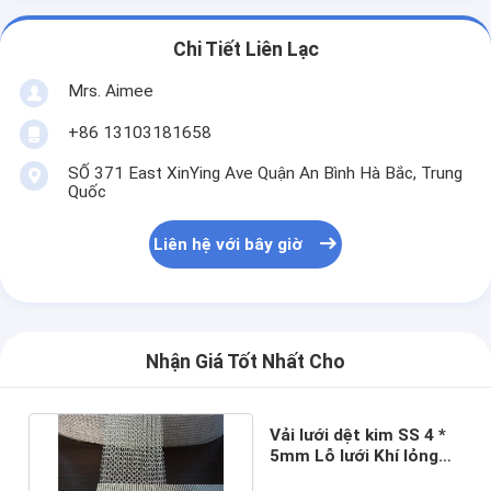
Chi Tiết Liên Lạc
Mrs. Aimee
+86 13103181658
SỐ 371 East XinYing Ave Quận An Bình Hà Bắc, Trung
Quốc
Liên hệ với bây giờ
Nhận Giá Tốt Nhất Cho
Vải lưới dệt kim SS 4 *
5mm Lỗ lưới Khí lỏng
AISI 301 cho Demister