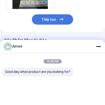
Tiếp tục
Sản Phẩm Khuyến Cáo
Aimee
10:38 PM
Good day, what product are you looking for?
Vải lưới dệt kim 8mm
Dây đơn OEM Vải
PP / SS316 Vải
SS304 ODM Khả
lưới dệt kim Thép
dệt kim 0,5m
năng chịu nhiệt độ
không gỉ 0.23mm
đường kính 1
cao 800 độ
Chiều rộng 25mm để
Chiều rộng hìn
lọc
lượn sóng
Giá tốt nhất
Giá tốt nhất
Giá tốt n