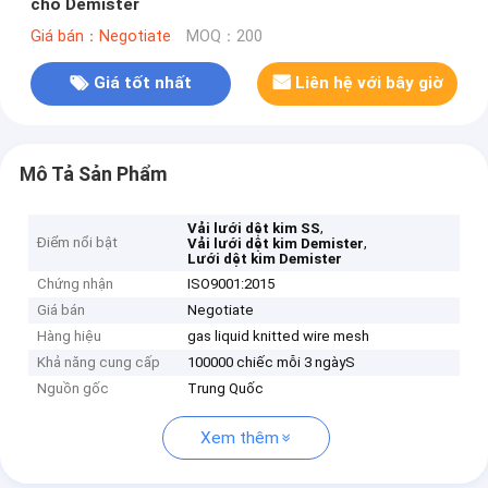
cho Demister
Giá bán：Negotiate
MOQ：200
Giá tốt nhất
Liên hệ với bây giờ
Mô Tả Sản Phẩm
,
Vải lưới dệt kim SS
Điểm nổi bật
,
Vải lưới dệt kim Demister
Lưới dệt kim Demister
Chứng nhận
ISO9001:2015
Giá bán
Negotiate
Hàng hiệu
gas liquid knitted wire mesh
Khả năng cung cấp
100000 chiếc mỗi 3 ngàyS
Nguồn gốc
Trung Quốc
Xem thêm