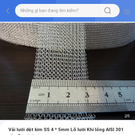
2
/
5
Vải lưới dệt kim SS 4 * 5mm Lỗ lưới Khí lỏng AISI 301