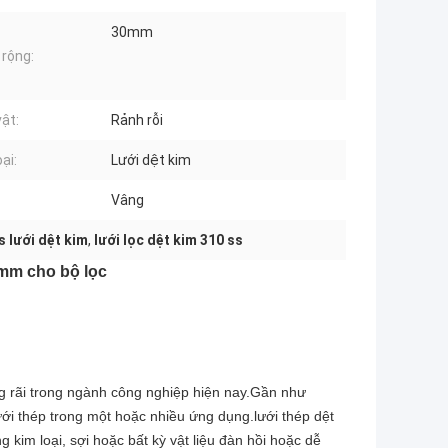
30mm
 rộng:
ật:
Rảnh rỗi
ại:
Lưới dệt kim
Vâng
ss lưới dệt kim
,
lưới lọc dệt kim 310 ss
0mm cho bộ lọc
ng rãi trong ngành công nghiệp hiện nay.Gần như
ới thép trong một hoặc nhiều ứng dụng.lưới thép dệt
 kim loại, sợi hoặc bất kỳ vật liệu đàn hồi hoặc dễ