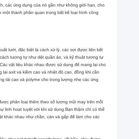
hỉnh, các ứng dụng của nó gần như không giới hạn, cho
nh một thành phần quan trọng bất kể loại hình công
ất lưới, đặc biệt là cách xử lý, các sợi được liên kết
cách tương tự như dệt quần áo, và kỹ thuật tương tự
Các vật liệu khác nhau được sử dụng để mang lại cho
lại axit và kiềm cao và nhiệt độ cao, đồng khi cần
g tải cao và polyme cho trọng lượng nhẹ các ứng
y được phân loại thêm theo số lượng mũi may trên mỗi
sự linh hoạt tuyệt vời khi sử dụng.Bạn thậm chí có thể
uật khác nhau như chần, cán và gấp để làm cho các