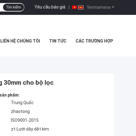
Yêu cầu báo giá
|
Vietnamese
Tìm kiếm
LIÊN HỆ CHÚNG TÔI
TIN TỨC
CÁC TRƯỜNG HỢP
ng 30mm cho bộ lọc
 sản phẩm:
Trung Quốc
zhaotong
ISO9001-2015
zt-Lưới dây dệt kim