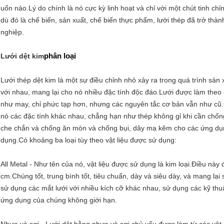
uốn nào.Lý do chính là nó cực kỳ linh hoạt và chỉ với một chút tinh c
dù đó là chế biến, sản xuất, chế biến thực phẩm, lưới thép đã trở thà
nghiệp.
phân loại
Lưới dệt kim
Lưới thép dệt kim là một sự điều chỉnh nhỏ xảy ra trong quá trình sản xu
với nhau, mang lại cho nó nhiều đặc tính độc đáo.Lưới được làm theo 
như may, chỉ phức tạp hơn, nhưng các nguyên tắc cơ bản vẫn như cũ.
nó các đặc tính khác nhau, chẳng hạn như thép không gỉ khi cần chống 
che chắn và chống ăn mòn và chống bụi, dây mạ kẽm cho các ứng dụn
dụng.Có khoảng ba loại tùy theo vật liệu được sử dụng:
All Metal - Như tên của nó, vật liệu được sử dụng là kim loại.Điều nà
cm.Chúng tốt, trung bình tốt, tiêu chuẩn, dày và siêu dày, và mang lại 
sử dụng các mắt lưới với nhiều kích cỡ khác nhau, sử dụng các kỹ th
ứng dụng của chúng không giới hạn.