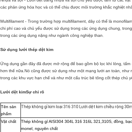
Nhựa và sợi - Lưới dệt bằng nhựa và sợi chủ yếu được làm từ các vật l
các phản ứng hóa học và có thể chịu được môi trường khắc nghiệt nhấ
Multifilament - Trong trường hợp multifilament, dây có thể là monofil
chi phí cao và chủ yếu được sử dụng trong các ứng dụng chung, trong
trong các ứng dụng nặng như ngành công nghiệp than.
Sử dụng lưới thép dệt kim
Ứng dụng gần đây đã được mở rộng để bao gồm bộ lọc khí lỏng, tấm c
hơn thế nữa.Nó cũng được sử dụng như một mạng lưới an toàn, như mộ
trong các khu vực hạn chế và như một cấu trúc bê tông cốt thép chủ
Lưới dệt kim
Sự chỉ rõ
Tên sản
Thép không gỉ kim loại 316 310 Lưới dệt kim chiều rộng 30
phẩm
Vật chất
Thép không gỉ AISI304 304L 316 316L 321,310S, đồng, bạc
monel, nguyên chất