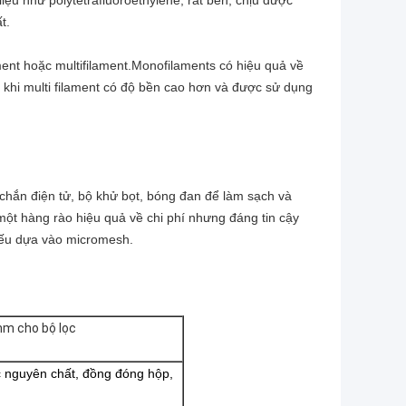
iệu như polytetrafluoroethylene, rất bền, chịu được
t.
ament hoặc multifilament.Monofilaments có hiệu quả về
 khi multi filament có độ bền cao hơn và được sử dụng
hắn điện tử, bộ khử bọt, bóng đan để làm sạch và
t hàng rào hiệu quả về chi phí nhưng đáng tin cậy
 yếu dựa vào micromesh.
mm cho bộ lọc
 nguyên chất, đồng đóng hộp,