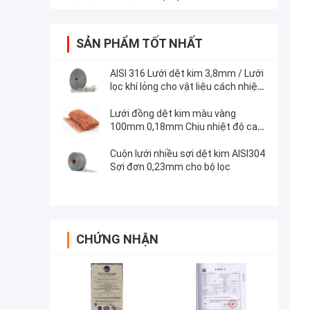
SẢN PHẨM TỐT NHẤT
AISI 316 Lưới dệt kim 3,8mm / Lưới
lọc khí lỏng cho vật liệu cách nhiệt
của Hoa Kỳ
Lưới đồng dệt kim màu vàng
100mm 0,18mm Chịu nhiệt độ cao
tùy chỉnh cho bộ lọc
Cuộn lưới nhiều sợi dệt kim AISI304
Sợi đơn 0,23mm cho bộ lọc
CHỨNG NHẬN