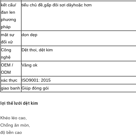
kết cấu
/
tiểu chủ đề,
gấp đôi
sợi dây
hoặc hơn
đan len
phương
pháp
mặt
sự
dọn dẹp
đối xử
Công
Dệt thoi, dệt kim
nghệ
OEM /
Vâng ok
ODM
xác thực
ISO9001: 2015
giao banh
Giúp đóng gói
lợi thế lưới dệt kim
Khéo léo cao,
Chống ăn mòn,
độ bền cao