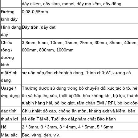
dây niken, dây titan, monel, dây mạ kẽm, dây đồng
Đường
0,08-0,55mm
kính dây
Hình dạng
Dây tròn, dây dẹt
dây
Chiều
3,8mm, 5mm, 10mm, 15mm, 25mm, 30mm, 35mm, 40mm,
rộng /
600mm, 800mm, 1000mm
đường
kính
mặt
Hình
sự uốn nếp
,
đan chéo
hình dạng, "hình chữ W",
xương cá
dạng
Uasge /
Thường được sử dụng trong bộ chuyển đổi xúc tác ô tô, hệ th
ứng dụng
ồn và hấp thụ sốc, thiết bị điều hòa không khí, bộ lọc, thàn
tuabin hàng hải, bộ lọc giọt, tấm chắn EMI / RFI, bộ lọc côn
đặc tính
Chịu nhiệt độ cao, chống ăn mòn, kháng axit và kiềm, bền
thuận lợi
dễ
đến
Tải về
, Tuổi thọ dài,
phẩm chất
Bảo hành
Hố
2 * 3mm, 3 * 3mm, 3 * 4mm, 4 * 5mm, 5 * 6mm
Màu sắc
Bạc, vàng, đen, v.v.