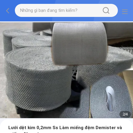
2
/
4
Lưới dệt kim 0,2mm Ss Làm miếng đệm Demister và