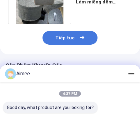
Làm miếng đệm
Demister và miếng đệm
nén
Tiếp tục
Sản Phẩm Khuyến Cáo
Aimee
4:37 PM
Good day, what product are you looking for?
Lưới dệt kim đồng
Lưới dệt kim đồng
ODM Dây đồng
rộng 100mm để
nguyên chất 100mm
kim Cuộn lưới
đóng gói cột chưng
20ft để đóng gói cột
Chiều rộng lỗ 