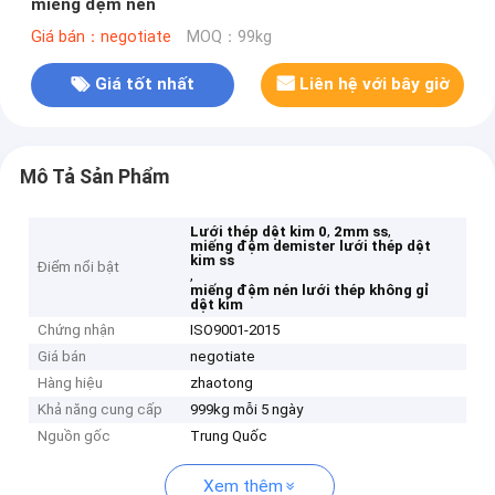
miếng đệm nén
Giá bán：negotiate
MOQ：99kg
Giá tốt nhất
Liên hệ với bây giờ
Mô Tả Sản Phẩm
,
,
Lưới thép dệt kim 0
2mm ss
miếng đệm demister lưới thép dệt
kim ss
Điểm nổi bật
,
miếng đệm nén lưới thép không gỉ
dệt kim
Chứng nhận
ISO9001-2015
Giá bán
negotiate
Hàng hiệu
zhaotong
Khả năng cung cấp
999kg mỗi 5 ngày
Nguồn gốc
Trung Quốc
Xem thêm