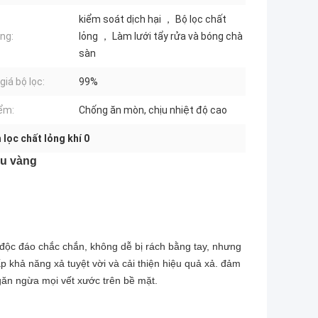
kiểm soát dịch hại ， Bộ lọc chất
ng:
lỏng ， Làm lưới tẩy rửa và bóng chà
sàn
giá bộ lọc:
99%
ểm:
Chống ăn mòn, chịu nhiệt độ cao
 lọc chất lỏng khí 0
àu vàng
 độc đáo chắc chắn, không dễ bị rách bằng tay, nhưng
p khả năng xả tuyệt vời và cải thiện hiệu quả xả. đảm
găn ngừa mọi vết xước trên bề mặt.