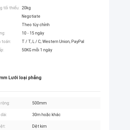
 tối thiểu:
20kg
Negotiate
Theo tùy chỉnh
ng:
10 - 15 ngày
 toán:
T / T, L / C, Western Union, PayPal
ấp:
50KG mỗi 1 ngày
mm Lưới loại phẳng
 rộng:
500mm
dài:
30m hoặc khác
dệt:
Dệt kim