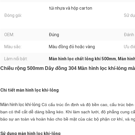
túi nhựa và hộp carton
Đóng gói:
Sử dụ
OEM:
Đúng
Đánh 
Màu sắc:
Màu đồng đỏ hoặc vàng
Ưu đi
Làm nổi bật:
Màn hình lọc chất lỏng khí 500mm
,
Màn hình
Chiều rộng 500mm Dây đồng 304 Màn hình lọc khí-lỏng m
Chi tiết màn hình lọc khí-lỏng
Màn hình lọc khí-lỏng
Có cấu trúc ổn định và độ bền cao, cấu trúc bện
bạn có thể cắt dễ dàng bằng kéo. Khi làm sạch lưới, độ phẳng cung cấ
bảo sự an toàn và hoàn hảo cho bề mặt của các bộ phận cơ khí, và n
Sử dụng màn hình lọc khí-lỏng