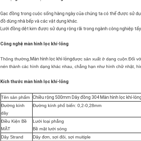
Gạc đồng trong cuộc sống hàng ngày của chúng ta có thể được sử dụn
đồ dùng nhà bếp và các vật dụng khác.
Lưới đồng dệt kim được sử dụng rộng rãi trong ngành công nghiệp tẩy
Công nghệ màn hình lọc khí-lỏng
Thông thường,
Màn hình lọc khí-lỏng
được sản xuất ở dạng cuộn.Đối vớ
nén thành các hình dạng khác nhau, chẳng hạn như hình chữ nhật, hìn
Kích thước màn hình lọc khí-lỏng
Tên sản phẩm
Chiều rộng 500mm Dây đồng 304 Màn hình lọc khí-lỏ
Đường kính
Đường kính phổ biến: 0,2-0,28mm
dây
Điều Kiện Bề
Lưới loại phẳng
MẶT
Bề mặt lưới sóng
Dây Strand
Dây đơn, sợi đôi, sợi muitiple