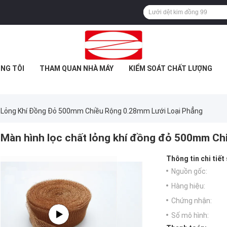
NG TÔI
THAM QUAN NHÀ MÁY
KIỂM SOÁT CHẤT LƯỢNG
 Lỏng Khí Đồng Đỏ 500mm Chiều Rộng 0.28mm Lưới Loại Phẳng
Màn hình lọc chất lỏng khí đồng đỏ 500mm Ch
Thông tin chi tiết
Nguồn gốc:
Hàng hiệu:
Chứng nhận:
Số mô hình: