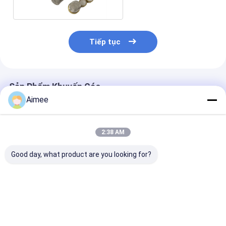
Tiếp tục
Sản Phẩm Khuyến Cáo
Aimee
2:38 AM
Good day, what product are you looking for?
1.22m lưới dệt dây
Màn hình lưới thép
Khẩu độ thép 
40 60 lưới sắt hợp
không gỉ 304 uốn
gỉ dệt dây lướ
kim nhôm crom
cong Màn hình kim
500 lưới 0,02
loại dệt 0,02mm
Dệt trơn cho b
0,6mm
Giá tốt nhất
Giá tốt nhất
Giá tốt n