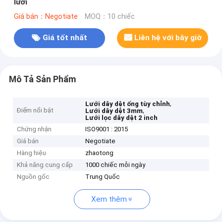
lưới
Giá bán：Negotiate
MOQ：10 chiếc
Giá tốt nhất
Liên hệ với bây giờ
Mô Tả Sản Phẩm
,
Lưới dây dệt ống tùy chỉnh
Điểm nổi bật
,
Lưới dây dệt 3mm
Lưới lọc dây dệt 2 inch
Chứng nhận
ISO9001 : 2015
Giá bán
Negotiate
Hàng hiệu
zhaotong
Khả năng cung cấp
1000 chiếc mỗi ngày
Nguồn gốc
Trung Quốc
Xem thêm