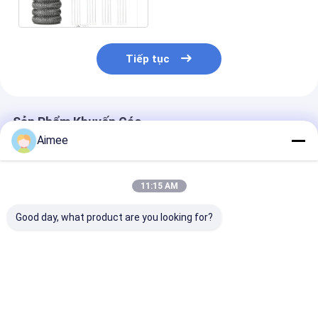
sạch mạnh
Tiếp tục
Sản Phẩm Khuyến Cáo
Aimee
11:15 AM
Good day, what product are you looking for?
Quả cầu làm sạch
10g 4cm Làm sạch
Ruy băng cọ rử
bằng thép không gỉ 2
bằng thép không gỉ
thép không gỉ 
* 6cm 7,5g / Máy chà
Màu bạc tùy chỉnh
như dây tóc m
sàn nhà bếp bằng
cho nhà hàng
miễn phí
kim loại bạc
Giá tốt nhất
Giá tốt nhất
Giá tốt n