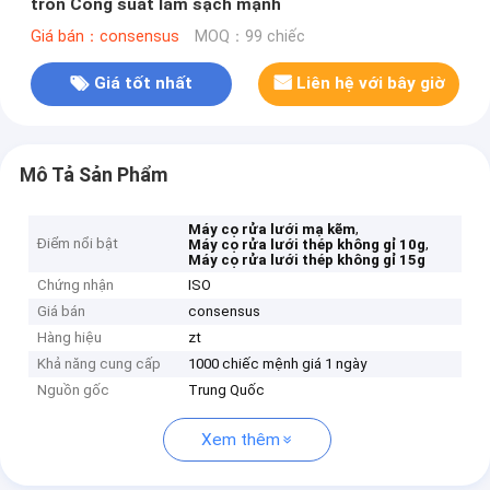
tròn Công suất làm sạch mạnh
Giá bán：consensus
MOQ：99 chiếc
Giá tốt nhất
Liên hệ với bây giờ
Mô Tả Sản Phẩm
,
Máy cọ rửa lưới mạ kẽm
Điểm nổi bật
,
Máy cọ rửa lưới thép không gỉ 10g
Máy cọ rửa lưới thép không gỉ 15g
Chứng nhận
ISO
Giá bán
consensus
Hàng hiệu
zt
Khả năng cung cấp
1000 chiếc mệnh giá 1 ngày
Nguồn gốc
Trung Quốc
Xem thêm