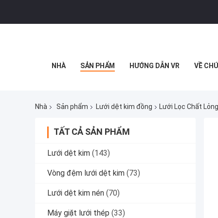
NHÀ
SẢN PHẨM
HƯỚNG DẪN VR
VỀ CHÚ
Nhà
Sản phẩm
Lưới dệt kim đồng
Lưới Lọc Chất Lỏn
TẤT CẢ SẢN PHẨM
Lưới dệt kim
(143)
Vòng đệm lưới dệt kim
(73)
Lưới dệt kim nén
(70)
Máy giặt lưới thép
(33)