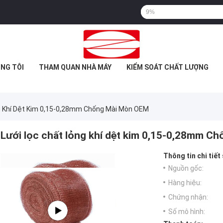
NG TÔI
THAM QUAN NHÀ MÁY
KIỂM SOÁT CHẤT LƯỢNG
g Khí Dệt Kim 0,15-0,28mm Chống Mài Mòn OEM
Lưới lọc chất lỏng khí dệt kim 0,15-0,28mm 
Thông tin chi tiết
Nguồn gốc:
Hàng hiệu:
Chứng nhận:
Số mô hình: