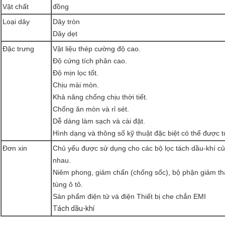
Vật chất
đồng
Loại dây
Dây tròn
Dây dẹt
Đặc trưng
Vật liệu thép cường độ cao.
Độ cứng tích phân cao.
Độ mịn lọc tốt.
Chịu mài mòn.
Khả năng chống chịu thời tiết.
Chống ăn mòn và rỉ sét.
Dễ dàng làm sạch và cài đặt.
Hình dạng và thông số kỹ thuật đặc biệt có thể được t
Đơn xin
Chủ yếu được sử dụng cho các bộ lọc tách dầu-khí củ
nhau.
Niêm phong, giảm chấn (chống sốc), bộ phận giảm tha
tùng ô tô.
Sản phẩm điện tử và điện Thiết bị che chắn EMI
Tách dầu-khí