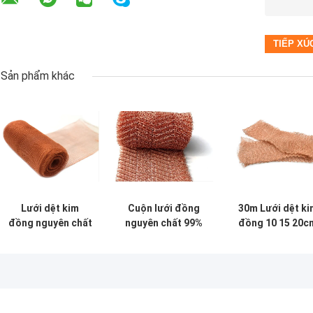
Sản phẩm khác
Lưới dệt kim
Cuộn lưới đồng
30m Lưới dệt ki
đồng nguyên chất
nguyên chất 99%
đồng 10 15 20c
100mm 20ft để
tùy chỉnh Chiều
Chiều rộng
đóng gói cột
rộng 276mm để
0,20mm Dây Di
chưng cất
cách nhiệt
Bề mặt sóng