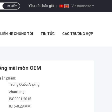
Yêu cầu báo giá
|
Vietnamese
Tìm kiếm
LIÊN HỆ CHÚNG TÔI
TIN TỨC
CÁC TRƯỜNG HỢP
Chống mài mòn OEM
 sản phẩm:
Trung Quốc Anping
zhaotong
ISO9001:2015
0,15-0,28 MM