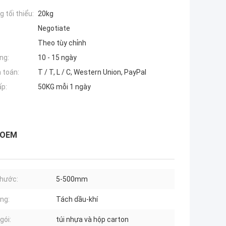
 tối thiểu:
20kg
Negotiate
Theo tùy chỉnh
ng:
10 - 15 ngày
 toán:
T / T, L / C, Western Union, PayPal
ấp:
50KG mỗi 1 ngày
n OEM
thước:
5-500mm
ng:
Tách dầu-khí
gói:
túi nhựa và hộp carton