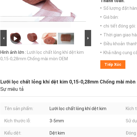
Thanh toán:
Số lượng đặt hàng
Giá bán:
chi tiết đóng gói:
Thời gian giao hà
Điều khoản thanh
Hình ảnh lớn :
Lưới lọc chất lỏng khí dệt kim
Khả năng cung c
0,15-0,28mm Chống mài mòn OEM
Tiếp Xúc
Lưới lọc chất lỏng khí dệt kim 0,15-0,28mm Chống mài mò
Sự miêu tả
Tên sản phẩm:
Lưới lọc chất lỏng khí dệt kim
Kích 
Kích thước lỗ:
3-5mm
Sử dụ
Kiểu dệt:
Dệt kim
Đóng 