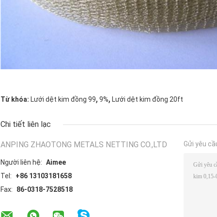
,
,
Từ khóa:
Lưới dệt kim đồng 99
9%
Lưới dệt kim đồng 20ft
Chi tiết liên lạc
ANPING ZHAOTONG METALS NETTING CO.,LTD
Gửi yêu cầ
Người liên hệ:
Aimee
Tel:
+86 13103181658
Fax:
86-0318-7528518