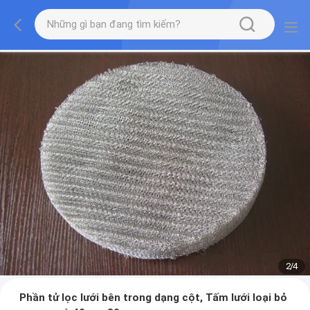
2
/
4
Phần tử lọc lưới bên trong dạng cột, Tấm lưới loại bỏ