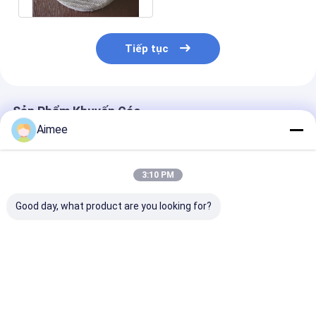
Tiếp tục
Sản Phẩm Khuyến Cáo
Aimee
3:10 PM
Good day, what product are you looking for?
Tấm lưới dệt kim
Monel 400 Lưới thép
SS316L Knit M
SS304 Demister
không gỉ Bộ khử
Demister Bộ k
600mm Loại uốn
sương mù 0,3mm
sương mù Chiề
cong cho dầu mỏ
cho cột hóa chất
500mm với lỗ 
đều
Giá tốt nhất
Giá tốt nhất
Giá tốt n