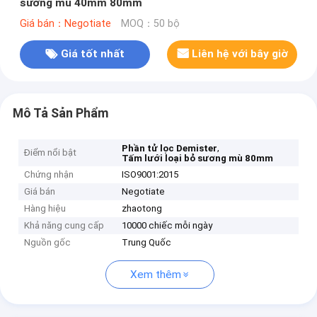
sương mù 40mm 80mm
Giá bán：Negotiate
MOQ：50 bộ
Giá tốt nhất
Liên hệ với bây giờ
Mô Tả Sản Phẩm
,
Phần tử lọc Demister
Điểm nổi bật
Tấm lưới loại bỏ sương mù 80mm
Chứng nhận
ISO9001:2015
Giá bán
Negotiate
Hàng hiệu
zhaotong
Khả năng cung cấp
10000 chiếc mỗi ngày
Nguồn gốc
Trung Quốc
Xem thêm