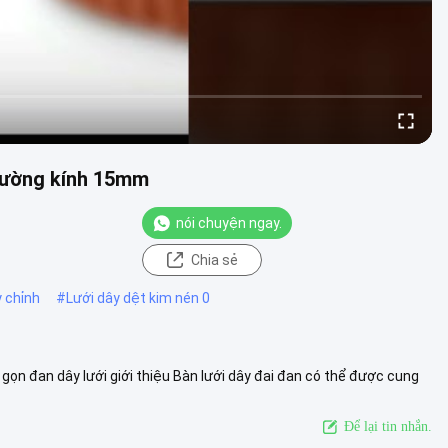
 đường kính 15mm
nói chuyện ngay.
Chia sẻ
 chỉnh
#
Lưới dây dệt kim nén 0
ọn đan dây lưới giới thiệu Bàn lưới dây đai đan có thể được cung
6SS, ...
Xem thêm
Để lại tin nhắn.