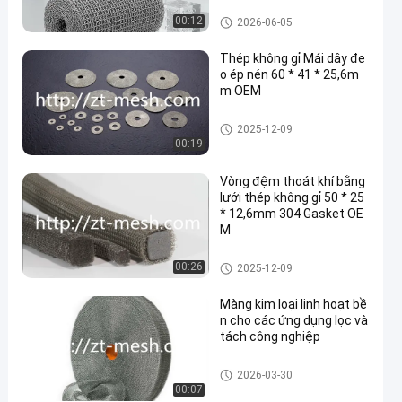
c ứng dụng công nghiệp
Lưới dệt kim nén
00:12
2026-06-05
Thép không gỉ Mái dây đe
o ép nén 60 * 41 * 25,6m
m OEM
Lưới dệt kim nén
2025-12-09
00:19
Vòng đệm thoát khí bằng
lưới thép không gỉ 50 * 25
* 12,6mm 304 Gasket OE
M
Lưới dệt kim nén
00:26
2025-12-09
Màng kim loại linh hoạt bề
n cho các ứng dụng lọc và
tách công nghiệp
Lưới dệt kim nén
2026-03-30
00:07