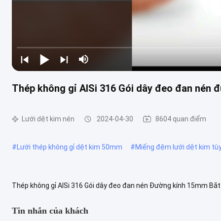
Thép không gỉ AISi 316 Gói dây đeo đan nén
Lưới dệt kim nén
2024-04-30
8604 quan điểm
#
Lưới thép không gỉ dệt kim 50mm
#
Miếng đệm lưới dệt kim tùy
Thép không gỉ AISi 316 Gói dây đeo đan nén Đường kính 15mm Bắt g
cấp trong các loại thép không gỉ khác nhau của dây phích phẳng: 31
Tin nhắn của khách