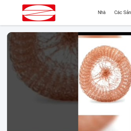
Nhà
Các Sả