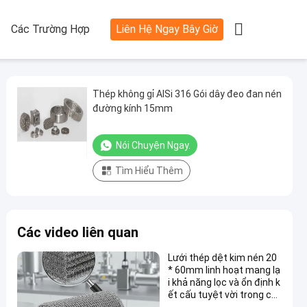

Các Trường Hợp
Liên Hệ Ngay Bây Giờ
Thép không gỉ AISi 316 Gói dây đeo đan nén
đường kính 15mm
Nói Chuyện Ngay.
Tìm Hiểu Thêm
Các video liên quan
Lưới thép dệt kim nén 20
* 60mm linh hoạt mang lạ
i khả năng lọc và ổn định k
ết cấu tuyệt vời trong cá