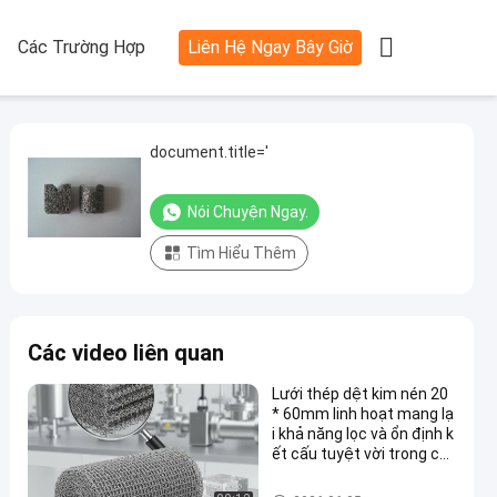

Các Trường Hợp
Liên Hệ Ngay Bây Giờ
document.title='
Nói Chuyện Ngay.
Tìm Hiểu Thêm
Các video liên quan
Lưới thép dệt kim nén 20
* 60mm linh hoạt mang lạ
i khả năng lọc và ổn định k
ết cấu tuyệt vời trong cá
c ứng dụng công nghiệp
Lưới dệt kim nén