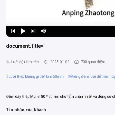
document.title='
Lưới dệt kim nén
2025-01-02
730 quan điểm
#
Lưới thép không gỉ dệt kim 50mm
#
Miếng đệm lưới dệt kim tùy
Đệm dây thép Monel 80 * 50mm cho tấm chắn nhiệt và động cơ c
được dệt kim có thể được sản xuất ở bất kỳ kích thước, hình dạng 
Tin nhắn của khách