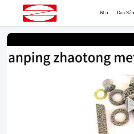
Nhà
Các Sả