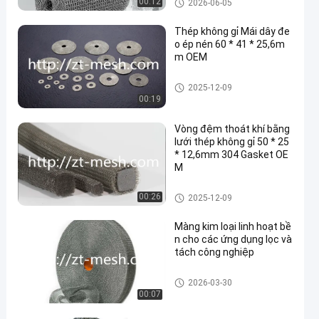
00:12
2026-06-05
Thép không gỉ Mái dây đe
o ép nén 60 * 41 * 25,6m
m OEM
Lưới dệt kim nén
2025-12-09
00:19
Vòng đệm thoát khí bằng
lưới thép không gỉ 50 * 25
* 12,6mm 304 Gasket OE
M
Lưới dệt kim nén
00:26
2025-12-09
Màng kim loại linh hoạt bề
n cho các ứng dụng lọc và
tách công nghiệp
Lưới dệt kim nén
2026-03-30
00:07