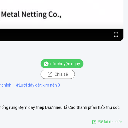
nói chuyện ngay.
Chia sẻ
 chỉnh
#
Lưới dây dệt kim nén 0
hống rung Đệm dây thép Dsự miêu tả Các thành phần hấp thụ sốc
hoặc mật độ n...
Xem thêm
Để lại tin nhắn.