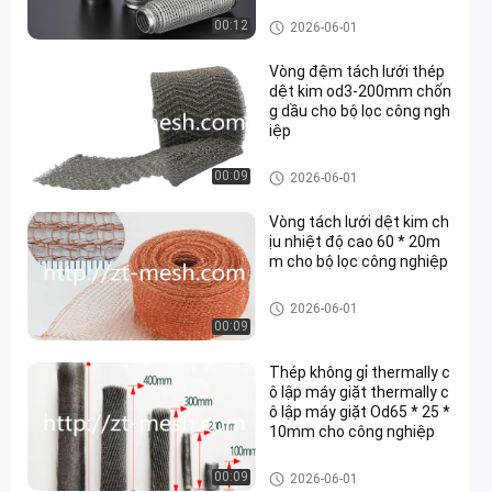
ông nghiệp
Vòng đệm lưới dệt kim
00:12
2026-06-01
Vòng đệm tách lưới thép
dệt kim od3-200mm chốn
g dầu cho bộ lọc công ngh
iệp
Vòng đệm lưới dệt kim
00:09
2026-06-01
Vòng tách lưới dệt kim ch
ịu nhiệt độ cao 60 * 20m
m cho bộ lọc công nghiệp
Vòng đệm lưới dệt kim
2026-06-01
00:09
Thép không gỉ thermally c
ô lập máy giặt thermally c
ô lập máy giặt Od65 * 25 *
10mm cho công nghiệp
Vòng đệm lưới dệt kim
00:09
2026-06-01