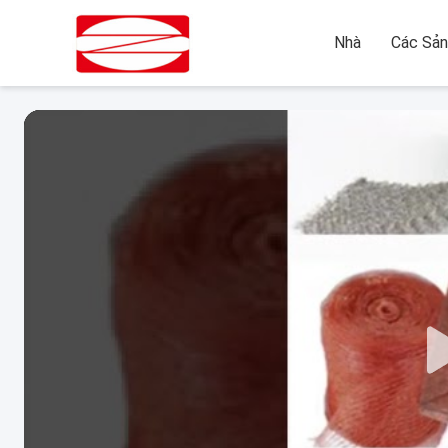
Nhà
Các Sả